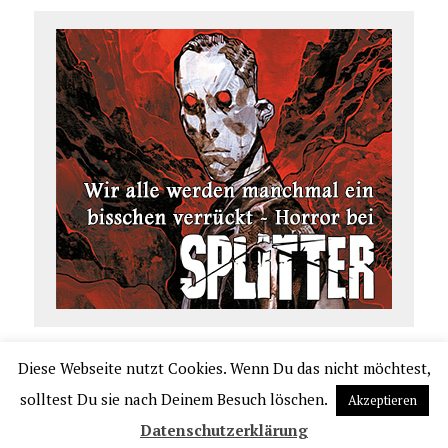
Diese Webseite nutzt Cookies. Wenn Du das nicht möchtest,
COPYRIGHT 2026 | COMIC.DE
solltest Du sie nach Deinem Besuch löschen.
Akzeptieren
|
IMPRESSUM
|
DATENSCHUTZERKLÄRUNG
|
VERLAGSAUSLIEFERUNG UND VER
Datenschutzerklärung
TRIEB PPM