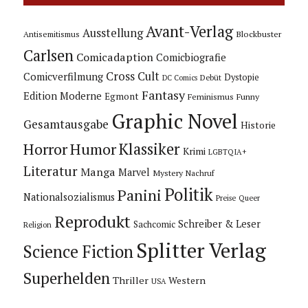
Avant-Verlag
Ausstellung
Blockbuster
Antisemitismus
Carlsen
Comicadaption
Comicbiografie
Cross Cult
Comicverfilmung
Dystopie
Debüt
DC Comics
Fantasy
Edition Moderne
Egmont
Feminismus
Funny
Graphic Novel
Gesamtausgabe
Historie
Horror
Humor
Klassiker
Krimi
LGBTQIA+
Literatur
Manga
Marvel
Mystery
Nachruf
Politik
Panini
Nationalsozialismus
Preise
Queer
Reprodukt
Schreiber & Leser
Sachcomic
Religion
Splitter Verlag
Science Fiction
Superhelden
Thriller
Western
USA