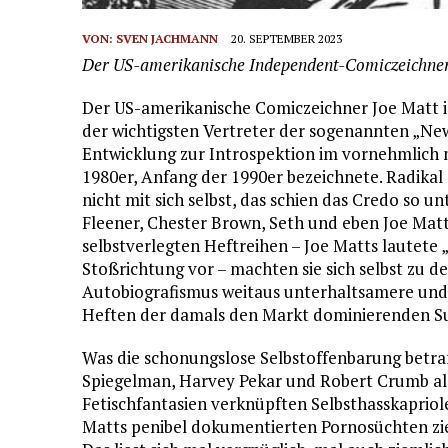
VON:
SVEN JACHMANN
20. SEPTEMBER 2023
Der US-amerikanische Independent-Comiczeichner i
Der US-amerikanische Comiczeichner Joe Matt is
der wichtigsten Vertreter der sogenannten „New
Entwicklung zur Introspektion im vornehmlic
1980er, Anfang der 1990er bezeichnete. Radikal 
nicht mit sich selbst, das schien das Credo so u
Fleener, Chester Brown, Seth und eben Joe Matt
selbstverlegten Heftreihen – Joe Matts lautete
Stoßrichtung vor – machten sie sich selbst zu d
Autobiografismus weitaus unterhaltsamere und 
Heften der damals den Markt dominierenden Su
Was die schonungslose Selbstoffenbarung betraf,
Spiegelman, Harvey Pekar und Robert Crumb als
Fetischfantasien verknüpften Selbsthasskapriol
Matts penibel dokumentierten Pornosüchten zieh