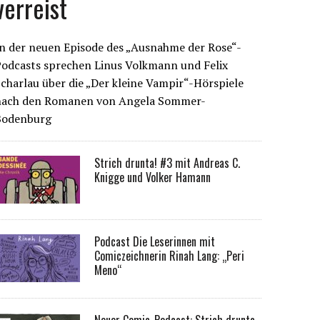
verreist
n der neuen Episode des „Ausnahme der Rose“-
Podcasts sprechen Linus Volkmann und Felix
charlau über die „Der kleine Vampir“-Hörspiele
nach den Romanen von Angela Sommer-
Bodenburg
Strich drunta! #3 mit Andreas C.
Knigge und Volker Hamann
Podcast Die Leserinnen mit
Comiczeichnerin Rinah Lang: „Peri
Meno“
Neuer Comic-Podcast: Strich drunta