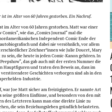
st im Alter von 60 Jahren gestorben. Ein Nachruf.
t im Alter von 60 Jahren gestorben. Matt war einer
 Comics“, wie das „Comics Journal“ mal die
h nordamerikanischen Independent-Comic Ende der
autobiografisch und dabei nie versöhnlich, vor allem
nterschiedlicher Zeichner*innen wie Julie Doucet, Mary
 zu sein, die heute in jeden Comic-Kanon gehören. In
 „Peepshow“, das gab auch mit der ersten Nummer die
en Hauptfiguren und traten den Beweis an, dass im
verstörendere Geschichten verborgen sind als in den
perhelden-Industrie.
 war Joe Matt sicher am freizügigsten. Er nannte Art
 seine größten Einflüsse, und besonders von den mit
en des Letzteren kann man eine direkte Linie zu
en, die sein Beziehungsleben gründlich belasteten.