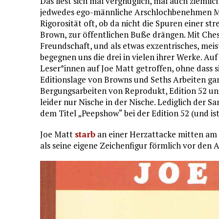
Das liest sich mal vergnüglich, mal auch ziemlic
jedwedes ego-männliche Arschlochbenehmen Matt
Rigorosität oft, ob da nicht die Spuren einer st
Brown, zur öffentlichen Buße drängen. Mit Che
Freundschaft, und als etwas exzentrisches, meis
begegnen uns die drei in vielen ihrer Werke. A
Leser*innen auf Joe Matt getroffen, ohne dass s
Editionslage von Browns und Seths Arbeiten gan
Bergungsarbeiten von Reprodukt, Edition 52 und 
leider nur Nische in der Nische. Lediglich der
dem Titel „Peepshow“ bei der Edition 52 (und is
Joe Matt
starb
an einer Herzattacke mitten am Z
als seine eigene Zeichenfigur förmlich vor den 