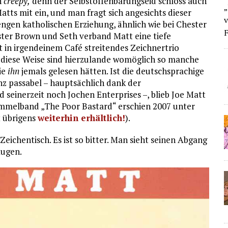
h
creepy,
denn der Selbstoffenbarungseid schloss auch
„
s mit ein, und man fragt sich angesichts dieser
v
rengen katholischen Erziehung, ähnlich wie bei Chester
F
ster Brown und Seth verband Matt eine tiefe
t in irgendeinem Café streitendes Zeichnertrio
uf diese Weise sind hierzulande womöglich so manche
ie
ihn
jemals gelesen hätten. Ist die deutschsprachige
z passabel – hauptsächlich dank der
seinerzeit noch Jochen Enterprises –, blieb Joe Matt
 Sammelband „The Poor Bastard“ erschien 2007 unter
t übrigens
weiterhin erhältlich!
).
eichentisch. Es ist so bitter. Man sieht seinen Abgang
Augen.