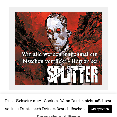
Diese Webseite nutzt Cookies. Wenn Du das nicht möchtest,
COPYRIGHT 2026 | COMIC.DE
solltest Du sie nach Deinem Besuch löschen.
Akzeptieren
|
IMPRESSUM
|
DATENSCHUTZERKLÄRUNG
|
VERLAGSAUSLIEFERUNG UND VER
Datenschutzerklärung