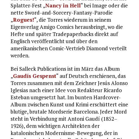
Splatter-Fest „
Nancy in Hell
“ bei Image oder die
nette Sword-and-Sorcery-Fantasy-Parodie
„
Rogues!
“, die Torres wiederum in seinem
Eigenverlag Amigo Comics herausbringt, wo die
Hefte und später Tradepaperbacks direkt auf
Englisch veröffentlicht und über den
amerikanischen Comic-Vertrieb Diamond verteilt
werden.
Bei Salleck Publications ist im März das Album
„
Gaudís Gespenst
“ auf Deutsch erschienen, das
Torres zusammen mit dem Zeichner Jesús Alonso
Iglesias nach einer Idee von Redakteur Ricardo
Esteban umgesetzt hat. Im bunten Hardcover-
Album zwischen Kunst und Krimi erschüttert eine
blutige, brutale Mordserie Barcelona. Jeder Mord
steht in Verbindung mit Antoni Gaudí (1852–
1926), dem wichtigen Architekten der
katalonischen Modernisme-Bewegung, der in