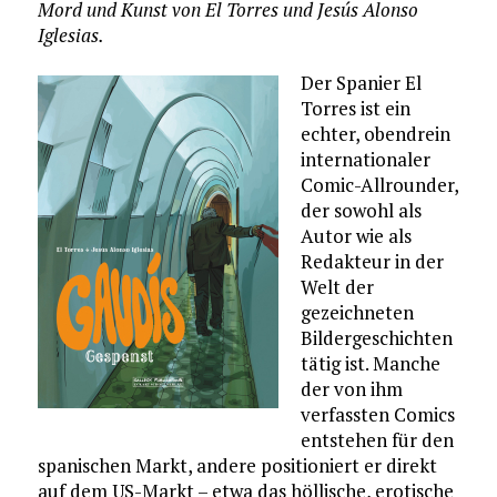
Mord und Kunst von El Torres und Jesús Alonso
Iglesias.
Der Spanier El
Torres ist ein
echter, obendrein
internationaler
Comic-Allrounder,
der sowohl als
Autor wie als
Redakteur in der
Welt der
gezeichneten
Bildergeschichten
tätig ist. Manche
der von ihm
verfassten Comics
entstehen für den
spanischen Markt, andere positioniert er direkt
auf dem US-Markt – etwa das höllische, erotische