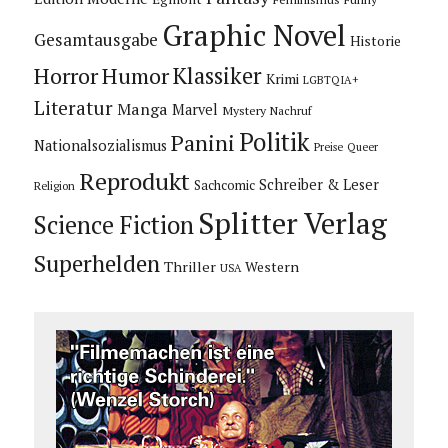
Graphic Novel
Gesamtausgabe
Historie
Horror
Humor
Klassiker
Krimi
LGBTQIA+
Literatur
Manga
Marvel
Mystery
Nachruf
Politik
Panini
Nationalsozialismus
Preise
Queer
Reprodukt
Schreiber & Leser
Sachcomic
Religion
Splitter Verlag
Science Fiction
Superhelden
Thriller
Western
USA