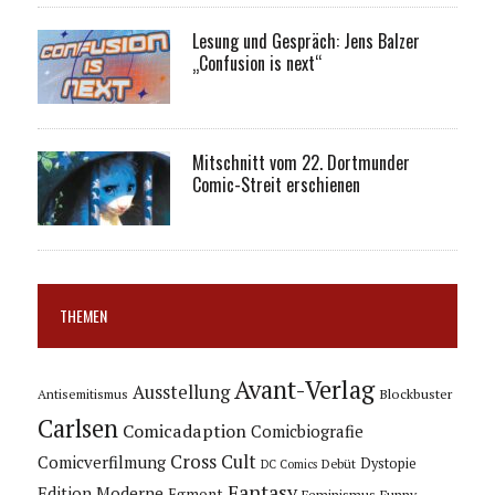
Lesung und Gespräch: Jens Balzer
„Confusion is next“
Mitschnitt vom 22. Dortmunder
Comic-Streit erschienen
THEMEN
Avant-Verlag
Ausstellung
Blockbuster
Antisemitismus
Carlsen
Comicadaption
Comicbiografie
Cross Cult
Comicverfilmung
Dystopie
Debüt
DC Comics
Fantasy
Edition Moderne
Egmont
Feminismus
Funny