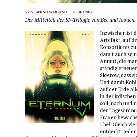
VON:
BERND WEIGAND
14. JUNI 2017
Der Mittelteil der SF-Trilogie von Bec und Jaouen.
Inzwischen ist 
Artefakt, auf d
Konsortiums zur
damit auch sein
Anmut, die man 
ständig erneuer
Siderow, dass s
Und damit Kohle
auf der Erde all
in der irdische
soll, nach und
der Tagesordnu
Frauen bewachen
Übel. Gleich vi
entdeckt. Jeder