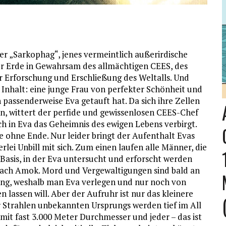
der „Sarkophag“, jenes vermeintlich außerirdische
er Erde in Gewahrsam des allmächtigen CEES, des
 Erforschung und Erschließung des Weltalls. Und
 Inhalt: eine junge Frau von perfekter Schönheit und
passenderweise Eva getauft hat. Da sich ihre Zellen
n, wittert der perfide und gewissenlosen CEES-Chef
ich in Eva das Geheimnis des ewigen Lebens verbirgt.
 ohne Ende. Nur leider bringt der Aufenthalt Evas
erlei Unbill mit sich. Zum einen laufen alle Männer, die
n Basis, in der Eva untersucht und erforscht werden
 nach Amok. Mord und Vergewaltigungen sind bald an
ng, weshalb man Eva verlegen und nur noch von
 lassen will. Aber der Aufruhr ist nur das kleinere
er Strahlen unbekannten Ursprungs werden tief im All
 mit fast 3.000 Meter Durchmesser und jeder – das ist