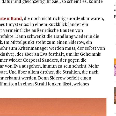
dafür und gleichzeitig ihr Ziel, so scheint es, könnte
„
v
F
rsten Band
, die noch nicht richtig zuordenbar waren,
neut mysteriös: in einem Rückblick landet ein
ht vermeintliche außerirdische Bauten von
efakte. Dann schwenkt die Handlung wieder in die
k. Im Mittelpunkt steht zum einen Siderow, ein
ehr zum Krisenmanager werden muss, der selbst von
klusive), der aber an Eva festhält, um ihr Geheimnis
mer wieder Corporal Sanders, der gegen die
nbar von Eva ausgehen, immun zu sein scheint. Mehr
nwart. Und über allem drohen die Strahlen, die nach
hr erkannt werden. Denn Siderow befielt einen
f mitten in einen Strahl lenken lässt, welches