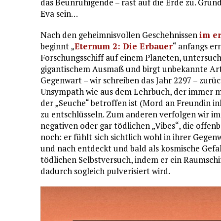
das Beunruhigende – rast auf die Erde zu. Grund 
Eva sein…
Nach den geheimnisvollen Geschehnissen
im e
beginnt „
Eternum 2: Die Erbauer
“ anfangs er
Forschungsschiff auf einem Planeten, untersuc
gigantischem Ausmaß und birgt unbekannte Art
Gegenwart – wir schreiben das Jahr 2297 – zurüc
Unsympath wie aus dem Lehrbuch, der immer m
der „Seuche“ betroffen ist (Mord an Freundin in
zu entschlüsseln. Zum anderen verfolgen wir im
negativen oder gar tödlichen „Vibes“, die offe
noch: er fühlt sich sichtlich wohl in ihrer Gege
und nach entdeckt und bald als kosmische Gefa
tödlichen Selbstversuch, indem er ein Raumschif
dadurch sogleich pulverisiert wird.