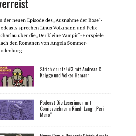
verreist
n der neuen Episode des „Ausnahme der Rose“-
Podcasts sprechen Linus Volkmann und Felix
charlau über die „Der kleine Vampir“-Hörspiele
nach den Romanen von Angela Sommer-
Bodenburg
Strich drunta! #3 mit Andreas C.
Knigge und Volker Hamann
Podcast Die Leserinnen mit
Comiczeichnerin Rinah Lang: „Peri
Meno“
Neuer Comic-Podcast: Strich drunta