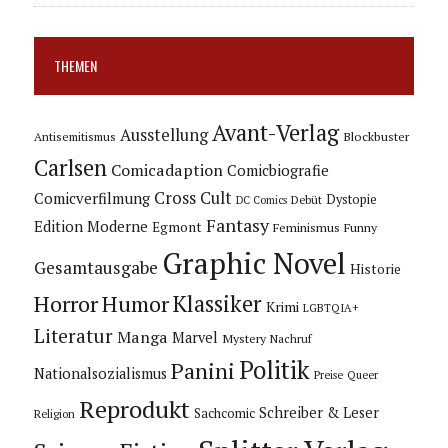
THEMEN
Avant-Verlag
Ausstellung
Blockbuster
Antisemitismus
Carlsen
Comicadaption
Comicbiografie
Cross Cult
Comicverfilmung
Dystopie
Debüt
DC Comics
Fantasy
Edition Moderne
Egmont
Feminismus
Funny
Graphic Novel
Gesamtausgabe
Historie
Horror
Humor
Klassiker
Krimi
LGBTQIA+
Literatur
Manga
Marvel
Mystery
Nachruf
Politik
Panini
Nationalsozialismus
Preise
Queer
Reprodukt
Schreiber & Leser
Sachcomic
Religion