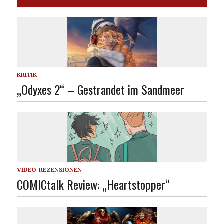
KRITIK
„Odyxes 2“ – Gestrandet im Sandmeer
VIDEO-REZENSIONEN
COMICtalk Review: „Heartstopper“