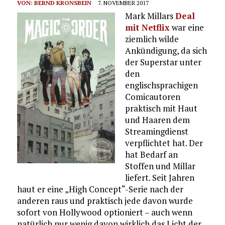
VON:
BERND KRONSBEIN
7. NOVEMBER 2017
Mark Millars
Deal
mit Netflix
war eine
ziemlich wilde
Ankündigung, da sich
der Superstar unter
den
englischsprachigen
Comicautoren
praktisch mit Haut
und Haaren dem
Streamingdienst
verpflichtet hat. Der
hat Bedarf an
Stoffen und Millar
liefert. Seit Jahren
haut er eine „High Concept“-Serie nach der
anderen raus und praktisch jede davon wurde
sofort von Hollywood optioniert – auch wenn
natürlich nur wenig davon wirklich das Licht der