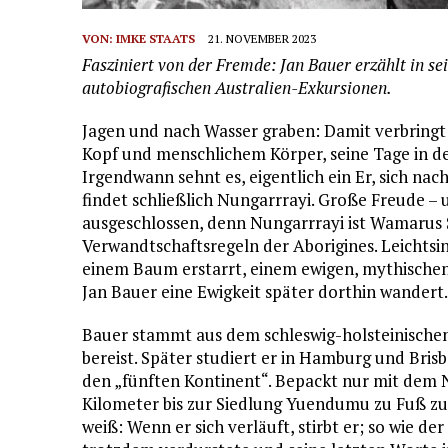
VON:
IMKE STAATS
21. NOVEMBER 2023
Fasziniert von der Fremde: Jan Bauer erzählt in s
autobiografischen Australien-Exkursionen.
Jagen und nach Wasser graben: Damit verbringt
Kopf und menschlichem Körper, seine Tage in d
Irgendwann sehnt es, eigentlich ein Er, sich na
findet schließlich Nungarrrayi. Große Freude – u
ausgeschlossen, denn Nungarrrayi ist Wamarus
Verwandtschaftsregeln der Aborigines. Leichtsi
einem Baum erstarrt, einem ewigen, mythischen 
Jan Bauer eine Ewigkeit später dorthin wandert.
Bauer stammt aus dem schleswig-holsteinischen 
bereist. Später studiert er in Hamburg und Br
den „fünften Kontinent“. Bepackt nur mit dem Nö
Kilometer bis zur Siedlung Yuendumu zu Fuß zur
weiß: Wenn er sich verläuft, stirbt er; so wie de