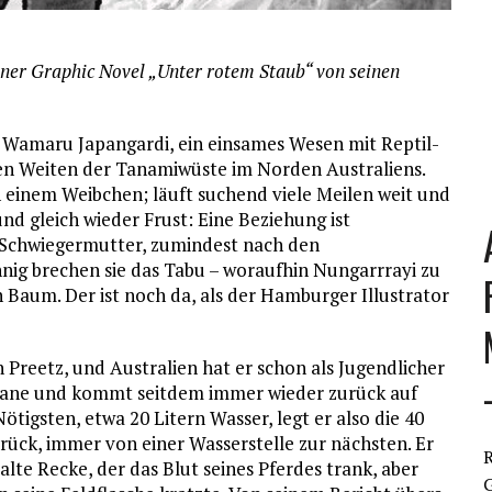
einer Graphic Novel „Unter rotem Staub“ von seinen
 Wamaru Japangardi, ein einsames Wesen mit Reptil-
en Weiten der Tanamiwüste im Norden Australiens.
ch einem Weibchen; läuft suchend viele Meilen weit und
nd gleich wieder Frust: Eine Beziehung ist
 Schwiegermutter, zumindest nach den
nnig brechen sie das Tabu – woraufhin Nungarrrayi zu
Baum. Der ist noch da, als der Hamburger Illustrator
Preetz, und Australien hat er schon als Jugendlicher
isbane und kommt seitdem immer wieder zurück auf
tigsten, etwa 20 Litern Wasser, legt er also die 40
ück, immer von einer Wasserstelle zur nächsten. Er
R
r alte Recke, der das Blut seines Pferdes trank, aber