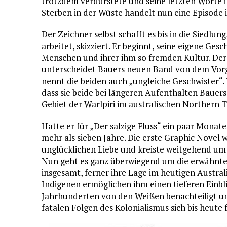
trotzdem verdurstete und seine letzten Worte in
Sterben in der Wüste handelt nun eine Episode
Der Zeichner selbst schafft es bis in die Siedlun
arbeitet, skizziert. Er beginnt, seine eigene G
Menschen und ihrer ihm so fremden Kultur. Der
unterscheidet Bauers neuen Band von dem Vo
nennt die beiden auch „ungleiche Geschwister“.
dass sie beide bei längeren Aufenthalten Bauer
Gebiet der Warlpiri im australischen Northern T
Hatte er für „Der salzige Fluss“ ein paar Monat
mehr als sieben Jahre. Die erste Graphic Novel 
unglücklichen Liebe und kreiste weitgehend um
Nun geht es ganz überwiegend um die erwähnte 
insgesamt, ferner ihre Lage im heutigen Austra
Indigenen ermöglichen ihm einen tieferen Einblic
Jahrhunderten von den Weißen benachteiligt und
fatalen Folgen des Kolonialismus sich bis heute f