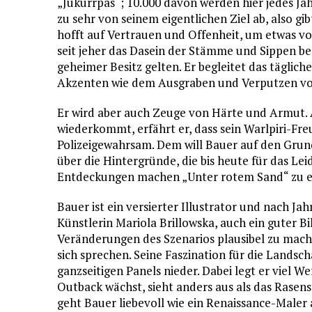
„Jukurrpas“; 10.000 davon werden hier jedes Jah
zu sehr von seinem eigentlichen Ziel ab, also gib
hofft auf Vertrauen und Offenheit, um etwas v
seit jeher das Dasein der Stämme und Sippen be
geheimer Besitz gelten. Er begleitet das täglich
Akzenten wie dem Ausgraben und Verputzen v
Er wird aber auch Zeuge von Härte und Armut.
wiederkommt, erfährt er, dass sein Warlpiri-Fr
Polizeigewahrsam. Dem will Bauer auf den Grund 
über die Hintergründe, die bis heute für das Lei
Entdeckungen machen „Unter rotem Sand“ zu ei
Bauer ist ein versierter Illustrator und nach Ja
Künstlerin Mariola Brillowska, auch ein guter Bi
Veränderungen des Szenarios plausibel zu machen,
sich sprechen. Seine Faszination für die Landsch
ganzseitigen Panels nieder. Dabei legt er viel W
Outback wächst, sieht anders aus als das Rasen
geht Bauer liebevoll wie ein Renaissance-Maler au