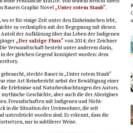
 seine Feldflasche kratzte. Von seinem Bericht übers
R
 in Bauers Graphic Novel
„Unter rotem Staub“
.
C
g, wo er für einige Zeit unter den Einheimischen lebt,
eschichte zu verknüpfen mit der Begegnung mit diesen
 Anteil der Aufklärung über das Leben der Indigenen
rgänger
„Der salzige Fluss“
von 2014; der Zeichner
 Die Verwandtschaft besteht unter anderem darin,
s in der gleichen Gegend konzipiert wurden: dem
erritory.
e gebraucht, steckte Bauer in „Unter rotem Staub“
war eine Art Reisebericht nebst der Bewältigung einer
 die Erlebnisse und Naturbeobachtungen des Autors.
mythische Geschichte, aber auch die der Aborigines
lien. Freundschaften mit Indigenen und Nicht-
k in die Situation der Ureinwohner, die seit
 unterdrückt worden sind. Er erkennt, dass die
ortsetzen, nur in subtilerer Weise.