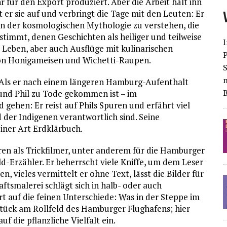
r für den Export produziert. Aber die Arbeit hält ihn
t er sie auf und verbringt die Tage mit den Leuten: Er
on der kosmologischen Mythologie zu verstehen, die
stimmt, denen Geschichten als heiliger und teilweise
I
e Leben, aber auch Ausflüge mit kulinarischen
on Honigameisen und Wichetti-Raupen.
S
 Als er nach einem längeren Hamburg-Aufenthalt
eund Phil zu Tode gekommen ist – im
gehen: Er reist auf Phils Spuren und erfährt viel
d der Indigenen verantwortlich sind. Seine
ner Art Erdklärbuch.
hren als Trickfilmer, unter anderem für die Hamburger
ld-Erzähler. Er beherrscht viele Kniffe, um dem Leser
 vieles vermittelt er ohne Text, lässt die Bilder für
aftsmalerei schlägt sich in halb- oder auch
ert auf die feinen Unterschiede: Was in der Steppe im
stück am Rollfeld des Hamburger Flughafens; hier
f die pflanzliche Vielfalt ein.