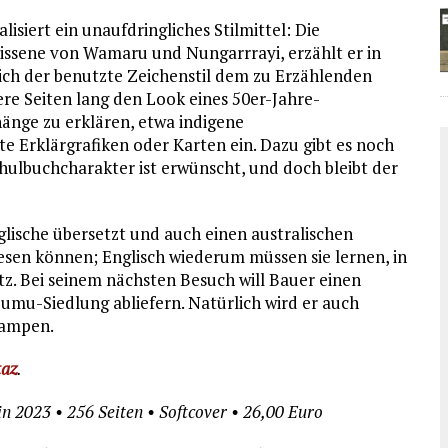
siert ein unaufdringliches Stilmittel: Die
issene von Wamaru und Nungarrrayi, erzählt er in
ch der benutzte Zeichenstil dem zu Erzählenden
re Seiten lang den Look eines 50er-Jahre-
nge zu erklären, etwa indigene
e Erklärgrafiken oder Karten ein. Dazu gibt es noch
hulbuchcharakter ist erwünscht, und doch bleibt der
glische übersetzt und auch einen australischen
lesen können; Englisch wiederum müssen sie lernen, in
etz. Bei seinem nächsten Besuch will Bauer einen
umu-Siedlung abliefern. Natürlich wird er auch
rampen.
taz
.
in 2023 • 256 Seiten • Softcover • 26,00 Euro