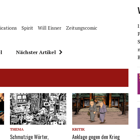
I
ications
Spirit
Will Eisner
Zeitungscomic
S
l
Nächster Artikel
THEMA
KRITIK
Schmutzige Wörter,
Anklage gegen den Krieg