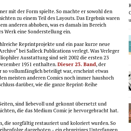
R
sner mit der Form spielte. So machte er sowohl den
C
chichten zu einem Teil des Layouts. Das Ergebnis waren
 allem anderen abhoben, was es damals im Bereich
s Werk eine Sonderstellung ein.
hlreiche Reprintprojekte und ein paar kurze neue
rchive“ bei Salleck Publications verlegt. Was Verleger
bliophiler Ausstattung sind seit 2002 die ersten 23
 Dezember 1951 enthalten.
Dieser 23. Band
, der
 so vollumfänglich beteiligt war, erscheint etwas
st den meisten anderen Comics noch immer haushoch
chluss darüber, wie die ganze Reprint-Reihe
eiten, sind liebevoll und gekonnt übersetzt und
hichten, die das Medium Comic je hervorgebracht hat.
 die sorgfältig restauriert und koloriert wurden. So
Reihenfolge dargeboten – ein ehrgeiziges Unterfangen,