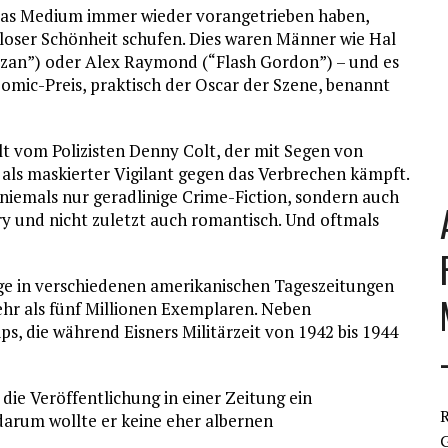
 das Medium immer wieder vorangetrieben haben,
loser Schönheit schufen. Dies waren Männer wie Hal
arzan”) oder Alex Raymond (“Flash Gordon”) – und es
Comic-Preis, praktisch der Oscar der Szene, benannt
hlt vom Polizisten Denny Colt, der mit Segen von
als maskierter Vigilant gegen das Verbrechen kämpft.
 niemals nur geradlinige Crime-Fiction, sondern auch
ry und nicht zuletzt auch romantisch. Und oftmals
lage in verschiedenen amerikanischen Tageszeitungen
hr als fünf Millionen Exemplaren. Neben
ps, die während Eisners Militärzeit von 1942 bis 1944
 die Veröffentlichung in einer Zeitung ein
R
arum wollte er keine eher albernen