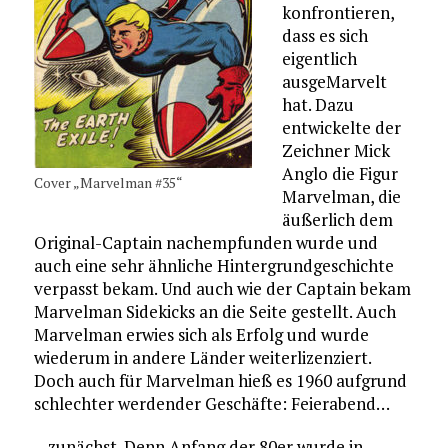
konfrontieren,
dass es sich
eigentlich
ausgeMarvelt
hat. Dazu
entwickelte der
Zeichner Mick
Anglo die Figur
Cover „Marvelman #35“
Marvelman, die
äußerlich dem
Original-Captain nachempfunden wurde und
auch eine sehr ähnliche Hintergrundgeschichte
verpasst bekam. Und auch wie der Captain bekam
Marvelman Sidekicks an die Seite gestellt. Auch
Marvelman erwies sich als Erfolg und wurde
wiederum in andere Länder weiterlizenziert.
Doch auch für Marvelman hieß es 1960 aufgrund
schlechter werdender Geschäfte: Feierabend…
…zunächst. Denn Anfang der 80er wurde in