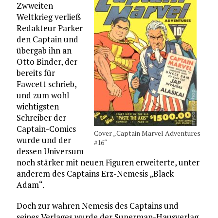
Zwweiten
Weltkrieg verließ
Redakteur Parker
den Captain und
übergab ihn an
Otto Binder, der
bereits für
Fawcett schrieb,
und zum wohl
wichtigsten
Schreiber der
Captain-Comics
Cover „Captain Marvel Adventures
wurde und der
#16“
dessen Universum
noch stärker mit neuen Figuren erweiterte, unter
anderem des Captains Erz-Nemesis „Black
Adam“.
Doch zur wahren Nemesis des Captains und
seines Verlages wurde der Superman-Hausverlag