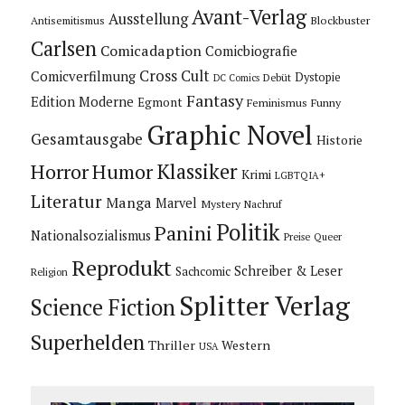
Avant-Verlag
Ausstellung
Blockbuster
Antisemitismus
Carlsen
Comicadaption
Comicbiografie
Cross Cult
Comicverfilmung
Dystopie
Debüt
DC Comics
Fantasy
Edition Moderne
Egmont
Feminismus
Funny
Graphic Novel
Gesamtausgabe
Historie
Horror
Humor
Klassiker
Krimi
LGBTQIA+
Literatur
Manga
Marvel
Mystery
Nachruf
Politik
Panini
Nationalsozialismus
Preise
Queer
Reprodukt
Schreiber & Leser
Sachcomic
Religion
Splitter Verlag
Science Fiction
Superhelden
Thriller
Western
USA