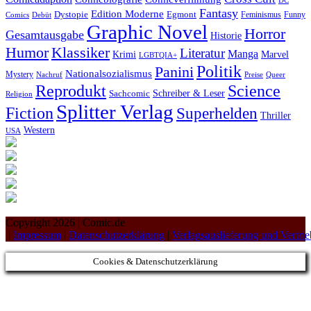
DC
Fantasy
Edition Moderne
Egmont
Dystopie
Feminismus
Funny
Debüt
Comics
Graphic Novel
Horror
Gesamtausgabe
Historie
Klassiker
Humor
Literatur
Manga
Marvel
Krimi
LGBTQIA+
Politik
Panini
Nationalsozialismus
Mystery
Nachruf
Preise
Queer
Science
Reprodukt
Schreiber & Leser
Sachcomic
Religion
Splitter Verlag
Fiction
Superhelden
Thriller
Western
USA
Copyright 2026 | Comic.de
|
Impressum
|
Datenschutzerklärung
|
Verlagsauslieferung und Vertr
Cookies & Datenschutzerklärung