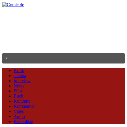
Kritik
Thema
Interview
News
Film
Buch
Kolumne
Kommentar
Video
Audio
Bestenliste