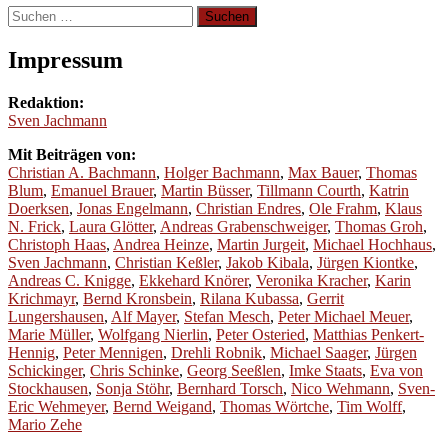
Suchen
nach:
Impressum
Redaktion:
Sven Jachmann
Mit Beiträgen von:
Christian A. Bachmann
,
Holger Bachmann
,
Max Bauer
,
Thomas
Blum
,
Emanuel Brauer
,
Martin Büsser
,
Tillmann Courth
,
Katrin
Doerksen
,
Jonas Engelmann
,
Christian Endres
,
Ole Frahm
,
Klaus
N. Frick
,
Laura Glötter
,
Andreas Grabenschweiger
,
Thomas Groh
,
Christoph Haas
,
Andrea Heinze
,
Martin Jurgeit
,
Michael Hochhaus
,
Sven Jachmann
,
Christian Keßler
,
Jakob Kibala
,
Jürgen Kiontke
,
Andreas C. Knigge
,
Ekkehard Knörer
,
Veronika Kracher
,
Karin
Krichmayr
,
Bernd Kronsbein
,
Rilana Kubassa
,
Gerrit
Lungershausen
,
Alf Mayer
,
Stefan Mesch
,
Peter Michael Meuer
,
Marie Müller
,
Wolfgang Nierlin
,
Peter Osteried
,
Matthias Penkert-
Hennig
,
Peter Mennigen
,
Drehli Robnik
,
Michael Saager
,
Jürgen
Schickinger
,
Chris Schinke
,
Georg Seeßlen
,
Imke Staats
,
Eva von
Stockhausen
,
Sonja Stöhr
,
Bernhard Torsch
,
Nico Wehmann
,
Sven-
Eric Wehmeyer
,
Bernd Weigand
,
Thomas Wörtche
,
Tim Wolff
,
Mario Zehe