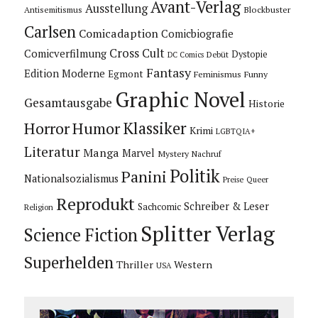
Avant-Verlag
Ausstellung
Blockbuster
Antisemitismus
Carlsen
Comicadaption
Comicbiografie
Cross Cult
Comicverfilmung
Dystopie
Debüt
DC Comics
Fantasy
Edition Moderne
Egmont
Feminismus
Funny
Graphic Novel
Gesamtausgabe
Historie
Horror
Humor
Klassiker
Krimi
LGBTQIA+
Literatur
Manga
Marvel
Mystery
Nachruf
Politik
Panini
Nationalsozialismus
Preise
Queer
Reprodukt
Schreiber & Leser
Sachcomic
Religion
Splitter Verlag
Science Fiction
Superhelden
Thriller
Western
USA