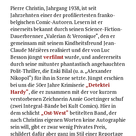
Pierre Christin, Jahrgang 1938, ist seit
Jahrzehnten einer der profiliertesten franko-
belgischen Comic-Autoren. Lesern ist er
einerseits bekannt durch seinen Science-Fiction-
Dauerbrenner „Valerian & Veronique“, den er
gemeinsam mit seinem Kindheitsfreund Jean-
Claude Mézières realisiert und der von Luc
Besson jüngst
verfilmt
wurde, und andererseits
durch seine mitunter phantastisch angehauchten
Polit-Thriller, die Enki Bilal (u. a. „Alexander
Nikopol“) für ihn in Szene setzte. Jüngst erschien
bei uns die 50er Jahre Krimiserie
„Detektei
Hardy“
, die er zusammen mit der vor kurzem
verstorbenen Zeichnerin Annie Goetzinger schuf
(zwei Integral-Bände bei Kult Comics). Hier in
dem schlicht
„Ost-West“
betitelten Band, der
nach Christins eigenen Worten keine Autographie
sein will, gibt er zwar wenig Privates Preis,
schildert dafür aber ganz im Stil einer Reportage