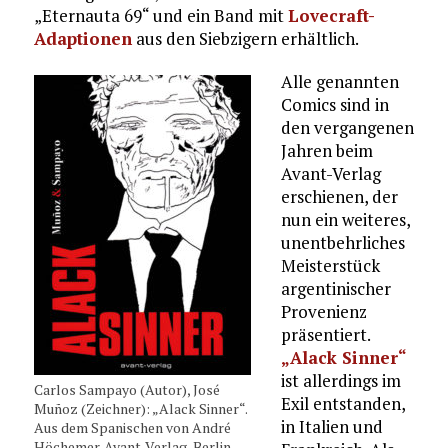
„Eternauta 69“ und ein Band mit
Lovecraft-
Adaptionen
aus den Siebzigern erhältlich.
Alle genannten
Comics sind in
den vergangenen
Jahren beim
Avant-Verlag
erschienen, der
nun ein weiteres,
unentbehrliches
Meisterstück
argentinischer
Provenienz
präsentiert.
„Alack Sinner“
ist allerdings im
Carlos Sampayo (Autor), José
Exil entstanden,
Muñoz (Zeichner): „Alack Sinner“.
in Italien und
Aus dem Spanischen von André
Höchemer. Avant-Verlag, Berlin