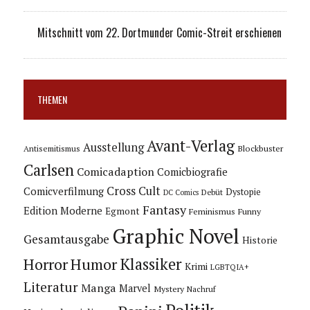
Mitschnitt vom 22. Dortmunder Comic-Streit erschienen
THEMEN
Avant-Verlag
Ausstellung
Blockbuster
Antisemitismus
Carlsen
Comicadaption
Comicbiografie
Cross Cult
Comicverfilmung
Dystopie
Debüt
DC Comics
Fantasy
Edition Moderne
Egmont
Feminismus
Funny
Graphic Novel
Gesamtausgabe
Historie
Horror
Humor
Klassiker
Krimi
LGBTQIA+
Literatur
Manga
Marvel
Mystery
Nachruf