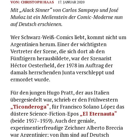
VON:
CHRISTOPH HAAS
17. JANUAR 2020
Mit „Alack Sinner“ von Carlos Sampayo und José
Muňoz ist ein Meilenstein der Comic-Moderne nun
auf Deutsch erschienen.
Wer Schwarz-Weiß-Comics liebt, kommt nicht um
Argentinien herum. Einer der wichtigsten
Vertreter der Szene, die sich dort ab den
Fünfzigern herausbildete, war der Szenarist
Héctor Oesterheld, der 1978 im Auftrag der
damals herrschenden Junta verschleppt und
ermordet wurde.
Für den jungen Hugo Pratt, der aus Italien
übergesiedelt war, schrieb er den Frühwestern
„Ticonderoga“
, für Francisco Solano López das
düstere Science-Fiction-Epos
„El Eternauta“
(beide 1957–1959). Auch der geniale,
experimentierfreudige Zeichner Alberto Breccia
war Argentinier; von ihm sind auf Deutsch