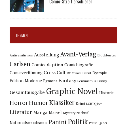
Comic-Streit erschienen
THEMEN
Avant-Verlag
Ausstellung
Blockbuster
Antisemitismus
Carlsen
Comicadaption
Comicbiografie
Cross Cult
Comicverfilmung
Dystopie
Debüt
DC Comics
Fantasy
Edition Moderne
Egmont
Feminismus
Funny
Graphic Novel
Gesamtausgabe
Historie
Horror
Humor
Klassiker
Krimi
LGBTQIA+
Literatur
Manga
Marvel
Mystery
Nachruf
Politik
Panini
Nationalsozialismus
Preise
Queer