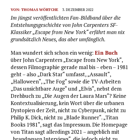
VON:
THOMAS WÖRTCHE
3. DEZEMBER 2022
Im jüngst veröffentlichten Fan-Bildband über die
Entstehungsgeschichte von John Carpenters SF-
Klassiker „Escape from New York“ erfährt man nix
grundsätzlich Neues, das aber umfänglich.
Man wundert sich schon ein wenig:
Ein Buch
über John Carpenters „Escape from New York“,
dessen Filmographie gerade mal bis – eben – 1981
geht – also „Dark Star“ umfasst, „Assault“,
„Halloween“, „The Fog“ sowie die TV-Arbeiten
„Das unsichtbare Auge“ und „Elvis“, nebst dem
Drehbuch zu „Die Augen der Laura Mars“? Keine
Kontextualisierung, kein Wort über die urbanen
Dystopien der Zeit, nicht zu Cyberpunk, nicht zu
Philip K. Dick, nicht zu „Blade Runner“. „Titan
Books 1981“, sagt das Impressum. Die Homepage
von Titan sagt allerdings 2021 – angeblich mit
„brandneuen Interviews“, die jedoch nicht zu