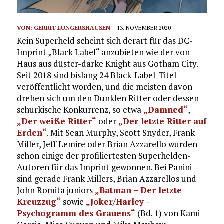
VON:
GERRIT LUNGERSHAUSEN
13. NOVEMBER 2020
Kein Superheld scheint sich derart für das DC-
Imprint „Black Label“ anzubieten wie der von
Haus aus düster-darke Knight aus Gotham City.
Seit 2018 sind bislang 24 Black-Label-Titel
veröffentlicht worden, und die meisten davon
drehen sich um den Dunklen Ritter oder dessen
schurkische Konkurrenz, so etwa
„Damned“
,
„Der weiße Ritter“
oder
„Der letzte Ritter auf
Erden“
. Mit Sean Murphy, Scott Snyder, Frank
Miller, Jeff Lemire oder Brian Azzarello wurden
schon einige der profiliertesten Superhelden-
Autoren für das Imprint gewonnen. Bei Panini
sind gerade Frank Millers, Brian Azzarellos und
John Romita juniors
„Batman – Der letzte
Kreuzzug“
sowie
„Joker/Harley –
Psychogramm des Grauens“
(Bd. 1) von Kami