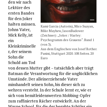
den wir nach
Lektüre des
ersten Bandes
für den Joker
halten müssen.
Kami Garcia (Autorin), Mico Suayan,
Johns Vater,
Mike Mayhew, JasonBadower
Mick Kelly, ist
(Zeichner): „Joker / Harley:
Psychogramm des Grauens“. Band 1
ein
(von 3).
Kleinkriminelle
Aus dem Englischen von Josef Rother.
r, der seinem
Panini, Stuttgart 2020. 108 Seiten. 20
Sohn die
Euro
Schuld am Tod
von dessen Mutter gibt – tatsächlich aber trägt
Batman die Verantwortung für die unglücklichen
Umstände. Der alleinerziehende Vater
misshandelt seinen Sohn, bis dieser sich zu
wehren versteht. In der Schule lernt er, wie er
sich vom bemitleidenswerten Mobbing-Opfer
zum raffinierten Rächer entwickelt. An der
Wayne School, für die der begabte Schüler ein