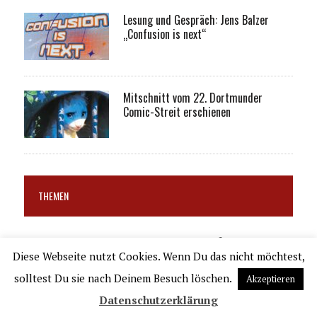
Lesung und Gespräch: Jens Balzer
„Confusion is next“
Mitschnitt vom 22. Dortmunder
Comic-Streit erschienen
THEMEN
Avant-Verlag
Ausstellung
Blockbuster
Antisemitismus
Diese Webseite nutzt Cookies. Wenn Du das nicht möchtest,
Carlsen
Comicadaption
Comicbiografie
solltest Du sie nach Deinem Besuch löschen.
Akzeptieren
Cross Cult
Comicverfilmung
Dystopie
Debüt
DC Comics
Datenschutzerklärung
Fantasy
Edition Moderne
Egmont
Feminismus
Funny