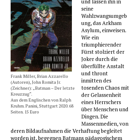
und lassen ihn in
seine
Wahlzwangsumgeb
ung, das Arkham
Asylum, einweisen.
Wie ein
triumphierender
Fürst stolziert der
Joker durch die
überfüllte Anstalt
und thront
Frank Miller, Brian Azzarello
inmitten des
(Autoren), John Romita Jr.
tosenden Chaos mit
(Zeichner): „Batman – Der letzte
Kreuzzug“.
der Gelassenheit
Aus dem Englischen von Ralph
eines Herrschers
Kruhm. Panini, Stuttgart 2020. 68
über Menschen und
Seiten. 15 Euro
Dingen. Die
Massenmedien, von
deren Bildaufnahmen die Verhaftung begleitet
worden ist, begegnen Batmans pädagogischem