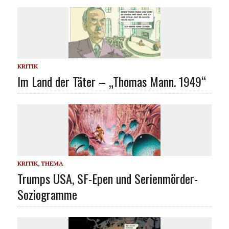
KRITIK
Im Land der Täter – „Thomas Mann. 1949“
KRITIK
,
THEMA
Trumps USA, SF-Epen und Serienmörder-
Soziogramme