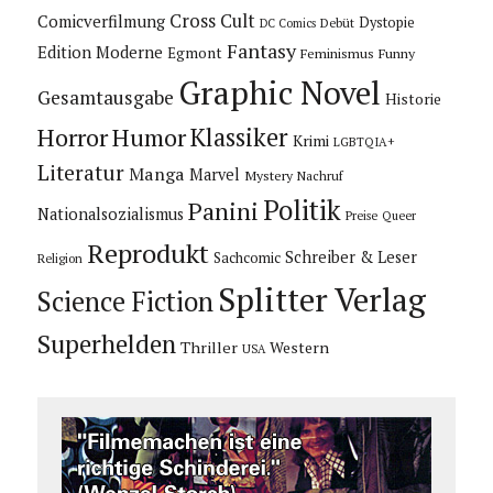
Cross Cult
Comicverfilmung
Dystopie
Debüt
DC Comics
Fantasy
Edition Moderne
Egmont
Feminismus
Funny
Graphic Novel
Gesamtausgabe
Historie
Horror
Humor
Klassiker
Krimi
LGBTQIA+
Literatur
Manga
Marvel
Mystery
Nachruf
Politik
Panini
Nationalsozialismus
Preise
Queer
Reprodukt
Schreiber & Leser
Sachcomic
Religion
Splitter Verlag
Science Fiction
Superhelden
Thriller
Western
USA