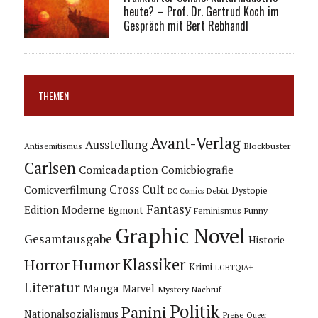
heute? – Prof. Dr. Gertrud Koch im
Gespräch mit Bert Rebhandl
THEMEN
Avant-Verlag
Ausstellung
Blockbuster
Antisemitismus
Carlsen
Comicadaption
Comicbiografie
Cross Cult
Comicverfilmung
Dystopie
Debüt
DC Comics
Fantasy
Edition Moderne
Egmont
Feminismus
Funny
Graphic Novel
Gesamtausgabe
Historie
Horror
Humor
Klassiker
Krimi
LGBTQIA+
Literatur
Manga
Marvel
Mystery
Nachruf
Politik
Panini
Nationalsozialismus
Preise
Queer