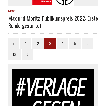
NEWS
Max und Moritz-Publikumspreis 2022: Erste
Runde gestartet
«
1
2
3
4
5
…
12
»