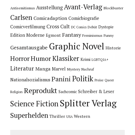
Avant-Verlag
Ausstellung
Blockbuster
Antisemitismus
Carlsen
Comicadaption
Comicbiografie
Cross Cult
Comicverfilmung
Dystopie
Debüt
DC Comics
Fantasy
Edition Moderne
Egmont
Feminismus
Funny
Graphic Novel
Gesamtausgabe
Historie
Horror
Humor
Klassiker
Krimi
LGBTQIA+
Literatur
Manga
Marvel
Mystery
Nachruf
Politik
Panini
Nationalsozialismus
Preise
Queer
Reprodukt
Schreiber & Leser
Sachcomic
Religion
Splitter Verlag
Science Fiction
Superhelden
Thriller
Western
USA