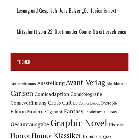
Lesung und Gespräch: Jens Balzer „Confusion is next“
Mitschnitt vom 22. Dortmunder Comic-Streit erschienen
THEMEN
Avant-Verlag
Ausstellung
Blockbuster
Antisemitismus
Carlsen
Comicadaption
Comicbiografie
Cross Cult
Comicverfilmung
Dystopie
Debüt
DC Comics
Fantasy
Edition Moderne
Egmont
Feminismus
Funny
Graphic Novel
Gesamtausgabe
Historie
Horror
Humor
Klassiker
Krimi
LGBTQIA+