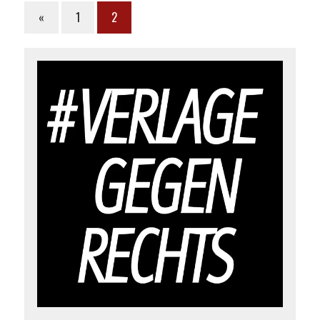
«
1
2