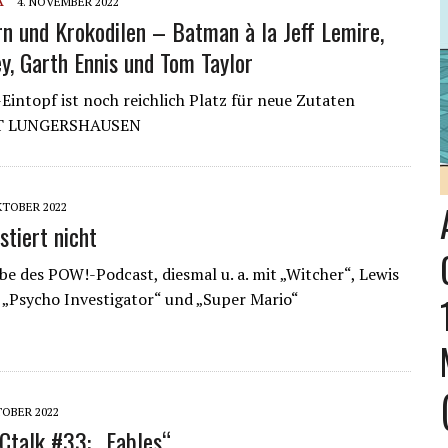
A
4. NOVEMBER 2022
rn und Krokodilen – Batman à la Jeff Lemire,
ey, Garth Ennis und Tom Taylor
intopf ist noch reichlich Platz für neue Zutaten
T LUNGERSHAUSEN
KTOBER 2022
stiert nicht
e des POW!-Podcast, diesmal u. a. mit „Witcher“, Lewis
„Psycho Investigator“ und „Super Mario“
TOBER 2022
talk #33: „Fables“