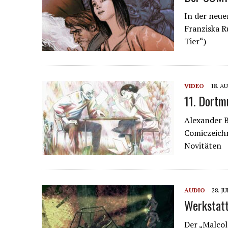
In der neue
Franziska R
Tier“)
VIDEO
18. A
11. Dortm
Alexander 
Comiczeichn
Novitäten
AUDIO
28. JU
Werkstatt
Der „Malco