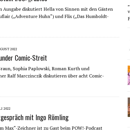
„
n Ausgabe diskutiert Hella von Sinnen mit den Gästen
v
uflair („Adventure Huhn“) und Flix („Das Humboldt-
F
UGUST 2022
under Comic-Streit
Braun, Sophia Paplowski, Roman Kurth und
er Ralf Marczinczik diskutieren über acht Comic-
LI 2022
gespräch mit Ingo Römling
lm Max“-Zeichner ist zu Gast beim POW!-Podcast