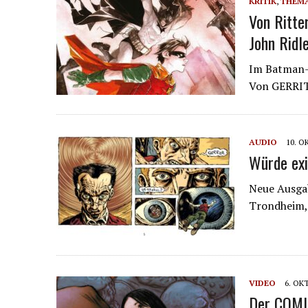
KRITIK
,
THEM
Von Ritte
John Ridl
Im Batman-E
Von GERRI
AUDIO
10. O
Würde exi
Neue Ausgab
Trondheim, 
VIDEO
6. OK
Der COMIC