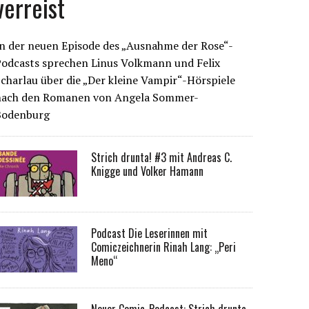
verreist
n der neuen Episode des „Ausnahme der Rose“-
Podcasts sprechen Linus Volkmann und Felix
charlau über die „Der kleine Vampir“-Hörspiele
nach den Romanen von Angela Sommer-
Bodenburg
Strich drunta! #3 mit Andreas C.
Knigge und Volker Hamann
Podcast Die Leserinnen mit
Comiczeichnerin Rinah Lang: „Peri
Meno“
Neuer Comic-Podcast: Strich drunta