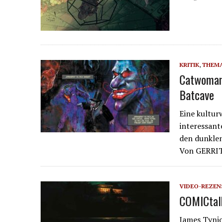
KRITIK
,
THEM
Catwoman,
Batcave
Eine kulturw
interessan
den dunklen
Von GERRI
VIDEO-REZEN
COMICtal
James Tynio