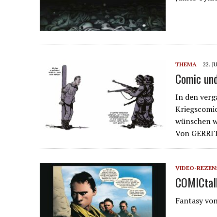
THEMA
22. J
Comic und
In den verg
Kriegscomics
wünschen 
Von GERRI
VIDEO-REZEN
COMICtalk
Fantasy vo