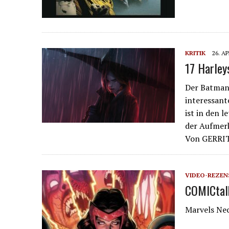
KRITIK
26. AP
17 Harley
Der Batman-
interessant
ist in den 
der Aufmer
Von GERRI
VIDEO-REZEN
COMICtalk
Marvels Ne