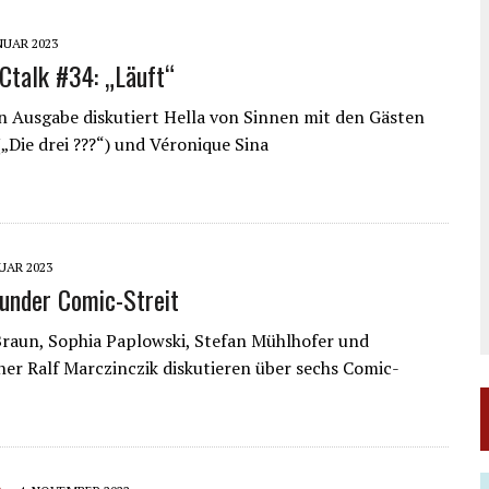
ANUAR 2023
talk #34: „Läuft“
n Ausgabe diskutiert Hella von Sinnen mit den Gästen
(„Die drei ???“) und Véronique Sina
NUAR 2023
under Comic-Streit
raun, Sophia Paplowski, Stefan Mühlhofer und
er Ralf Marczinczik diskutieren über sechs Comic-