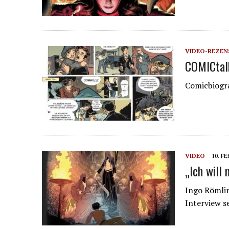
VIDEO-REZEN
COMICtalk
Comicbiogra
VIDEO
10. F
„Ich will
Ingo Römlin
Interview s