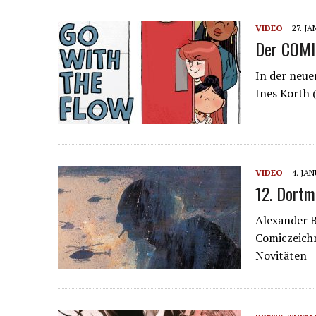
VIDEO
27. J
Der COMIC
In der neue
Ines Korth 
VIDEO
4. JA
12. Dortm
Alexander B
Comiczeichn
Novitäten