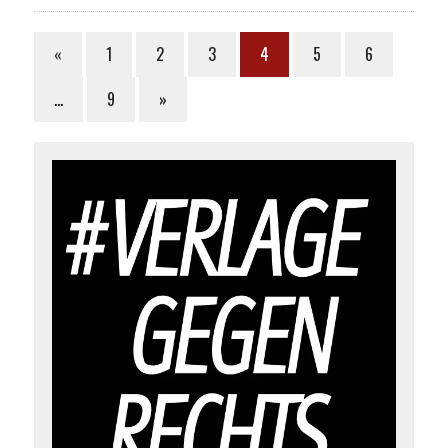
«
1
2
3
4
5
6
…
9
»