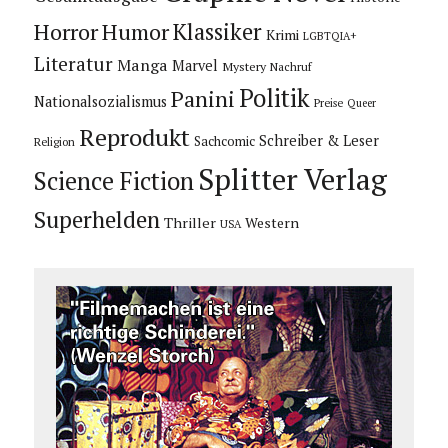
Horror
Humor
Klassiker
Krimi
LGBTQIA+
Literatur
Manga
Marvel
Mystery
Nachruf
Politik
Panini
Nationalsozialismus
Preise
Queer
Reprodukt
Schreiber & Leser
Sachcomic
Religion
Splitter Verlag
Science Fiction
Superhelden
Thriller
Western
USA