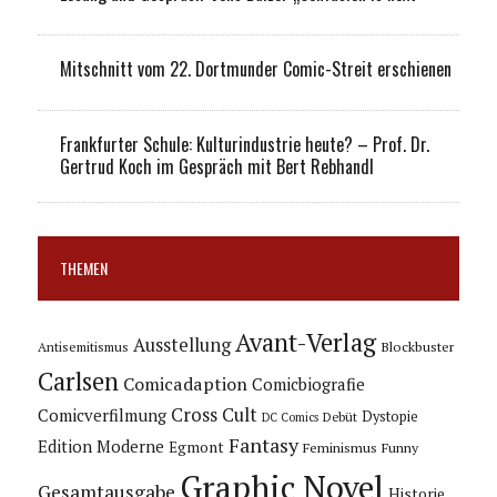
Mitschnitt vom 22. Dortmunder Comic-Streit erschienen
Frankfurter Schule: Kulturindustrie heute? – Prof. Dr.
Gertrud Koch im Gespräch mit Bert Rebhandl
THEMEN
Avant-Verlag
Ausstellung
Blockbuster
Antisemitismus
Carlsen
Comicadaption
Comicbiografie
Cross Cult
Comicverfilmung
Dystopie
Debüt
DC Comics
Fantasy
Edition Moderne
Egmont
Feminismus
Funny
Graphic Novel
Gesamtausgabe
Historie